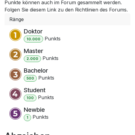
Punkte können auch im Forum gesammelt werden.
Folgen Sie diesem Link zu den Richtlinien des Forums.
Ränge
Doktor
Punkt
s
10.000
Master
Punkt
s
2.000
Bachelor
Punkt
s
500
Student
Punkt
s
100
Newbie
Punkt
s
1