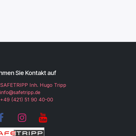
hmen Sie Kontakt auf
SAFETRIPP Inh. Hugo Tripp
info@safetripp.de
+49 (421) 51 90 40-00